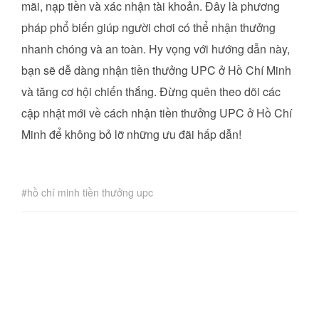
mãi, nạp tiền và xác nhận tài khoản. Đây là phương
pháp phổ biến giúp người chơi có thể nhận thưởng
nhanh chóng và an toàn. Hy vọng với hướng dẫn này,
bạn sẽ dễ dàng nhận tiền thưởng UPC ở Hồ Chí Minh
và tăng cơ hội chiến thắng. Đừng quên theo dõi các
cập nhật mới về cách nhận tiền thưởng UPC ở Hồ Chí
Minh để không bỏ lỡ những ưu đãi hấp dẫn!
hồ chí minh tiền thưởng upc