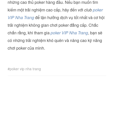
những cao thủ poker hàng đầu. Nếu bạn muốn tìm
kiếm một trải nghiệm cao cấp, hãy đến với
club
poker
VIP Nha Trang
để tận hưởng dịch vụ tốt nhất và cơ hội
trải nghiệm không gian chơi poker đẳng cấp. Chắc
chắn rằng, khi tham gia
poker VIP Nha Trang
, bạn sẽ
có những trải nghiệm khó quên và nâng cao kỹ năng
chơi poker của mình.
poker vip nha trang