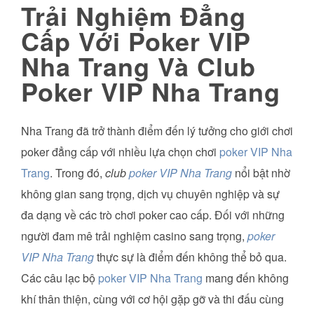
Trải Nghiệm Đẳng
Cấp Với Poker VIP
Nha Trang Và Club
Poker VIP Nha Trang
Nha Trang đã trở thành điểm đến lý tưởng cho giới chơi
poker đẳng cấp với nhiều lựa chọn chơi
poker VIP Nha
Trang
. Trong đó,
club
poker VIP Nha Trang
nổi bật nhờ
không gian sang trọng, dịch vụ chuyên nghiệp và sự
đa dạng về các trò chơi poker cao cấp. Đối với những
người đam mê trải nghiệm casino sang trọng,
poker
VIP Nha Trang
thực sự là điểm đến không thể bỏ qua.
Các câu lạc bộ
poker VIP Nha Trang
mang đến không
khí thân thiện, cùng với cơ hội gặp gỡ và thi đấu cùng